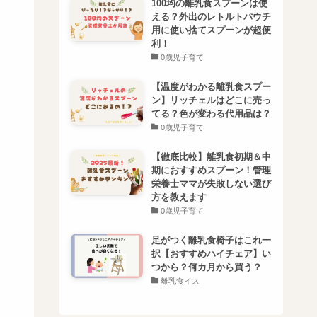
100均の離乳食スプーンは使
える？外出のレトルトパウチ
用に使い捨てスプーンが超便
利！
0歳児子育て
【温度がわかる離乳食スプー
ン】リッチェルはどこに売っ
てる？色が変わる代用品は？
0歳児子育て
【徹底比較】離乳食初期＆中
期におすすめスプーン！管理
栄養士ママが失敗しない選び
方を教えます
0歳児子育て
足がつく離乳食椅子はこれ一
択【おすすめハイチェア】い
つから？何カ月から買う？
離乳食イス