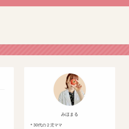
みほまる
＊30代の２児ママ