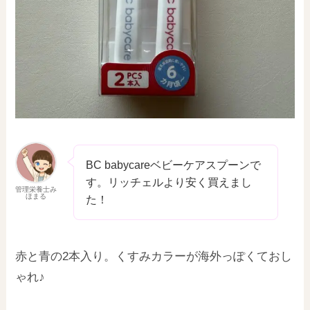
BC babycareベビーケアスプーンで
す。リッチェルより安く買えまし
管理栄養士み
ほまる
た！
赤と青の2本入り。くすみカラーが海外っぽくておし
ゃれ♪