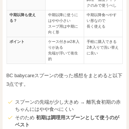
クのみで使うべし
中期以降も使え
中期以降に使うに
中期以降食べやす
る？
はやや小さい
い形なので
スープ用は中期に
長く使える
向く形
ポイント
ケース付きor2本入
手軽に購入できる
りがある
2本入りで洗い替え
先端が浮いて衛生
に良い
的
BC babycareスプーンの使った感想をまとめると以下
3点です。
スプーンの先端が少し大きめ → 離乳食初期の赤
ちゃんにはやや食べにくい
そのため
初期は調理用スプーンとして使うのが
ベスト