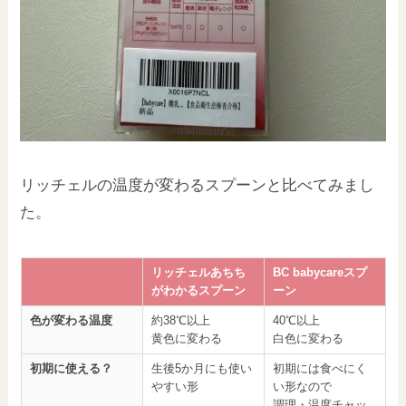
リッチェルの温度が変わるスプーンと比べてみまし
た。
リッチェルあちち
BC babycareスプ
がわかるスプーン
ーン
色が変わる温度
約38℃以上
40℃以上
黄色に変わる
白色に変わる
初期に使える？
生後5か月にも使い
初期には食べにく
やすい形
い形なので
調理・温度チャッ