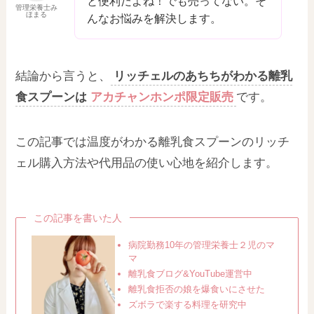
と便利だよね！でも売ってない。そ
管理栄養士み
ほまる
んなお悩みを解決します。
結論から言うと、
リッチェルのあちちがわかる離乳
食スプーンは
アカチャンホンポ限定販売
です。
この記事では温度がわかる離乳食スプーンのリッチ
ェル購入方法や代用品の使い心地を紹介します。
この記事を書いた人
病院勤務10年の管理栄養士２児のマ
マ
離乳食ブログ&YouTube運営中
離乳食拒否の娘を爆食いにさせた
ズボラで楽する料理を研究中