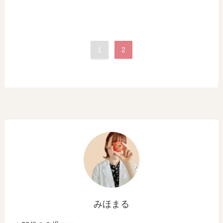
1
2
みほまる