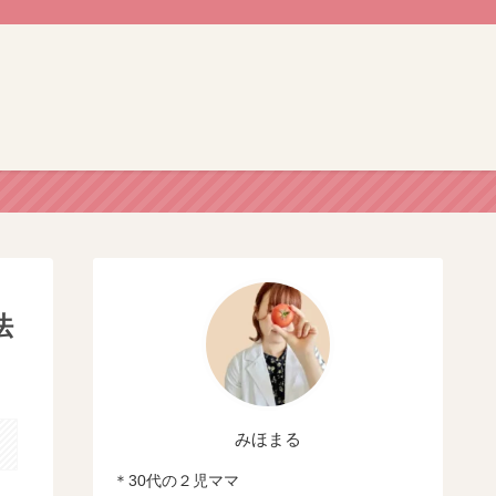
法
みほまる
＊30代の２児ママ