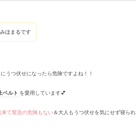
 みほまるです
きにうつ伏せになったら危険ですよね！！
止ベルト
を愛用しています💕
出来て窒息の危険もない
＆大人もうつ伏せを気にせず寝られ