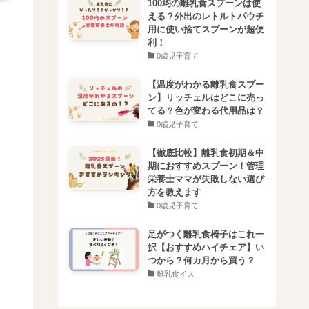
100均の離乳食スプーンは使
える？外出のレトルトパウチ
用に使い捨てスプーンが超便
利！
0歳児子育て
【温度がわかる離乳食スプー
ン】リッチェルはどこに売っ
てる？色が変わる代用品は？
0歳児子育て
【徹底比較】離乳食初期＆中
期におすすめスプーン！管理
栄養士ママが失敗しない選び
方を教えます
0歳児子育て
足がつく離乳食椅子はこれ一
択【おすすめハイチェア】い
つから？何カ月から買う？
離乳食イス