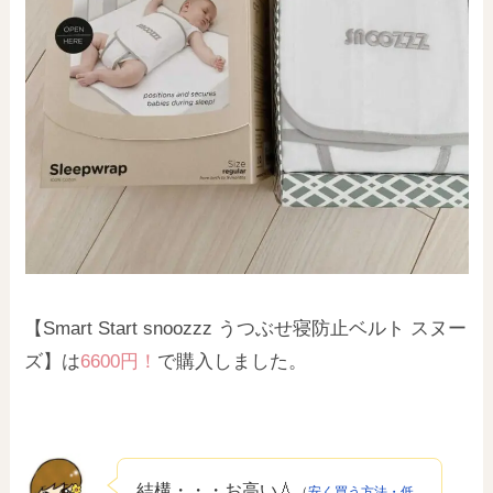
【Smart Start snoozzz うつぶせ寝防止ベルト スヌー
ズ】は
6600円！
で購入しました。
結構・・・お高い💧
（
安く買う方法・低