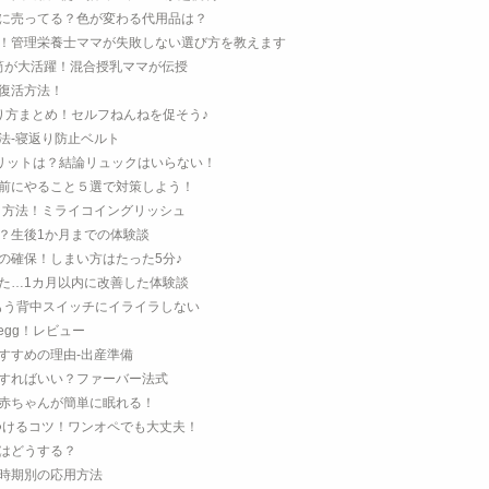
に売ってる？色が変わる代用品は？
！管理栄養士ママが失敗しない選び方を教えます
筒が大活躍！混合授乳ママが伝授
復活方法！
り方まとめ！セルフねんねを促そう♪
法-寝返り防止ベルト
メリットは？結論リュックはいらない！
前にやること５選で対策しよう！
う方法！ミライコイングリッシュ
？生後1か月までの体験談
の確保！しまい方はたった5分♪
た…1カ月以内に改善した体験談
もう背中スイッチにイライラしない
egg！レビュー
すすめの理由-出産準備
すればいい？ファーバー法式
赤ちゃんが簡単に眠れる！
つけるコツ！ワンオペでも大丈夫！
はどうする？
時期別の応用方法