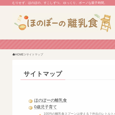
むりせず、ほのぼの、すこしずつ。 ゆっくり、ボーノな親子時間。
HOME
サイトマップ
サイトマップ
ほのぼーの離乳食
0歳児子育て
100均の離乳食スプーンは使える？外出のレトル