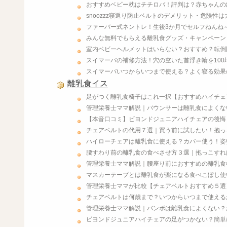
おすすめベビー枕はチチロバ！評判は？赤ちゃんの
snoozzz寝返り防止ベルトのデメリット・危険性
ファーバー式ネントレ！生後3か月でセルフねんね
みんな無料でもらえる離乳食グッズ・キャンペーン
室内ベビーヘルメットはいらない？おすすめ？転倒
スイマーバの補修方法！穴の空いた首浮き輪を10
スイマーバいつからいつまで使える？よく寝る効果
離乳食イス
足がつく離乳食椅子はこれ一択【おすすめハイチェ
管理栄養士ママ解説｜バウンサーは離乳食によくな
【本音口コミ】ビヨンドジュニアハイチェアの後悔
チェアベルトの代用７選｜買う前に試したい！抱っ
ハイローチェアは離乳食に使える？カバー使う！姿
腰すわり前の離乳食の食べさせ方３選｜抱っこすれ
管理栄養士ママ解説｜腰座り前におすすめの離乳食
マスカーテープとは離乳食が楽になる食べこぼし使い
管理栄養士ママが比較【チェアベルトおすすめ５選
チェアベルトは何歳まで？いつからいつまで使える
管理栄養士ママ解説｜バンボは離乳食によくない？
ビヨンドジュニアハイチェアの足がつかない？簡単