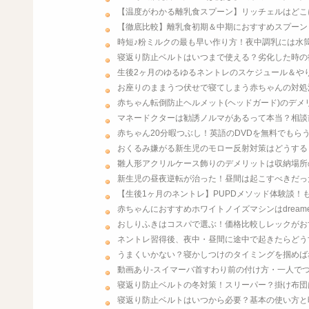
【温度がわかる離乳食スプーン】リッチェルはどこ
【徹底比較】離乳食初期＆中期におすすめスプーン
時短♪粉ミルクの最も早い作り方！夜中調乳には水
寝返り防止ベルトはいつまで使える？劣化した時の
生後2ヶ月のゆるゆるネントレのスケジュール＆や
お座りのままうつ伏せで寝てしまう赤ちゃんの対処
赤ちゃん転倒防止ヘルメット(ヘッドガード)のデ
マネードクターは勧誘ノルマがあるって本当？相談
赤ちゃん20分暇つぶし！英語のDVDを無料でもら
おくるみ嫌がる新生児のモロー反射対策はどうする
雛人形アクリルケース飾りのデメリットは収納場所
新生児の昼夜逆転が治った！昼間は起こすべきだっ
【生後1ヶ月のネントレ】PUPDメソッド体験談！
赤ちゃんにおすすめホワイトノイズマシンはdream
おしりふきはコスパで選ぶ！価格比較しレックがお
ネントレ習得後、夜中・昼間に途中で起きたらどう
うまくいかない？寝かしつけのタイミングを掴めば
動画あり-スイマーバ首すわり前の付け方・一人で
寝返り防止ベルトの冬対策！スリーパー？掛け布団
寝返り防止ベルトはいつから必要？基本の使い方と