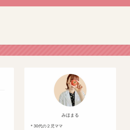
みほまる
＊30代の２児ママ