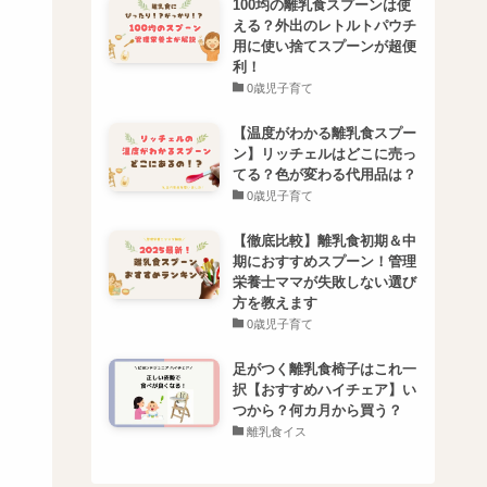
100均の離乳食スプーンは使
える？外出のレトルトパウチ
用に使い捨てスプーンが超便
利！
0歳児子育て
【温度がわかる離乳食スプー
ン】リッチェルはどこに売っ
てる？色が変わる代用品は？
0歳児子育て
【徹底比較】離乳食初期＆中
期におすすめスプーン！管理
栄養士ママが失敗しない選び
方を教えます
0歳児子育て
足がつく離乳食椅子はこれ一
択【おすすめハイチェア】い
つから？何カ月から買う？
離乳食イス