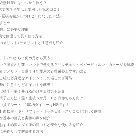
絶壁対策にはいつから買う？
は大丈夫？半年以上愛用した私の口コミ
～昼寝も寝かしつけゼロになった方法～
まとめ
防止に必要な理由
0均で修理して長く使う方法！
のメリット♪デメリットと注意点も紹介
ア】いつから？何カ月から買う？
い？腰すわり前～いつまで使える？リッチェル・ベビービョルン・カトージを解説
＆デメリット５選！４年愛用の管理栄養士ママが語る
こ紐など身近なアイテムでその場しのぎ可能！
勢に注意！などポイントを解説！
ば椅子不要！暴れるのけぞる対策も紹介
椅子と方法７選！生後５か月・６か月赤ちゃん向け
捨てシート！100均ダイソーはNGです！
】西松屋・キャリフリー・リッチェル・スリコなど詳しく解説
か基本の目安と実際の声を紹介
おすすめ派vsダメ派の口コミと安全な使い方を紹介
に手作りして解決する方法！